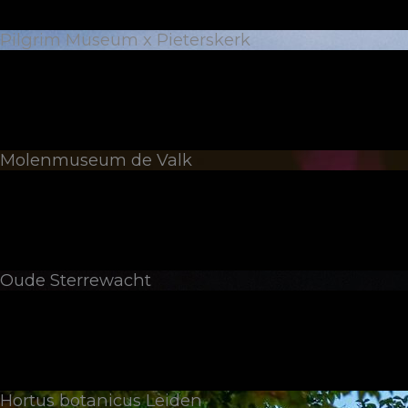
Pilgrim Museum x Pieterskerk
Molenmuseum de Valk
Oude Sterrewacht
Hortus botanicus Leiden