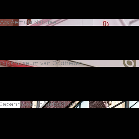
Ars Aemula Naturae
Rijksmuseum van Oudheden
Japanmuseum SieboldHuis