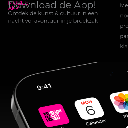
Download de App!
MOBILE
Met
APP
Ontdek de kunst & cultuur in een
nod
nacht vol avontuur in je broekzak
pr
pa
kla